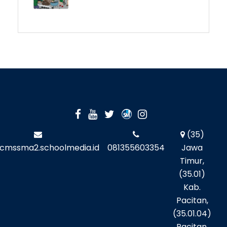
(35)
cmssma2.schoolmedia.id
081355603354
Jawa
Timur,
(35.01)
Kab.
Pacitan,
(35.01.04)
Pacitan,