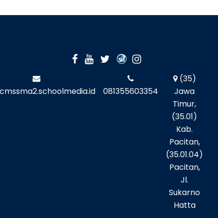
(35)
cmssma2.schoolmedia.id
081355603354
Jawa
Timur,
(35.01)
Kab.
Pacitan,
(35.01.04)
Pacitan,
Jl.
Sukarno
Hatta