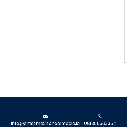
info@cmssma2.schoolmedia.id
081355603354