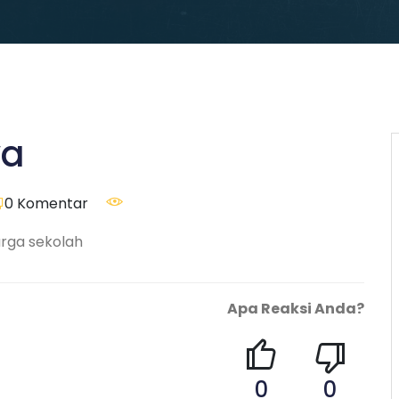
wa
0
Komentar
arga sekolah
Apa Reaksi Anda?
0
0