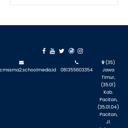
(35)
cmssma2.schoolmedia.id
081355603354
Jawa
Timur,
(35.01)
Kab.
Pacitan,
(35.01.04)
Pacitan,
Jl.